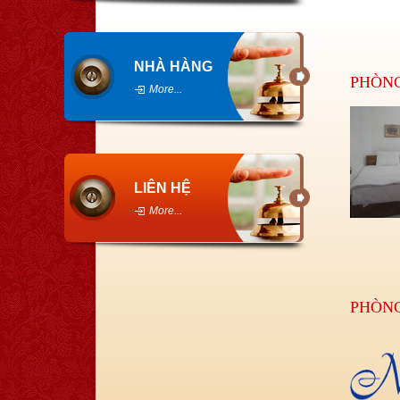
NHÀ HÀNG
PHÒNG
More...
LIÊN HỆ
More...
PHÒNG 