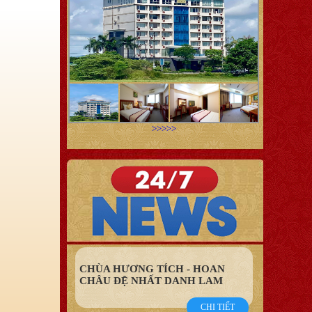
>>>>>
CHÙA HƯƠNG TÍCH - HOAN
CHÂU ĐỆ NHẤT DANH LAM
CHI TIẾT