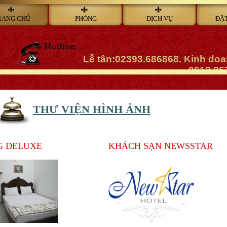
RANG CHỦ
PHÒNG
DỊCH VỤ
ĐẶ
Lễ tân:02393.686868. Kinh do
0913.35
THƯ VIỆN HÌNH ẢNH
G DELUXE
KHÁCH SẠN NEWSSTAR