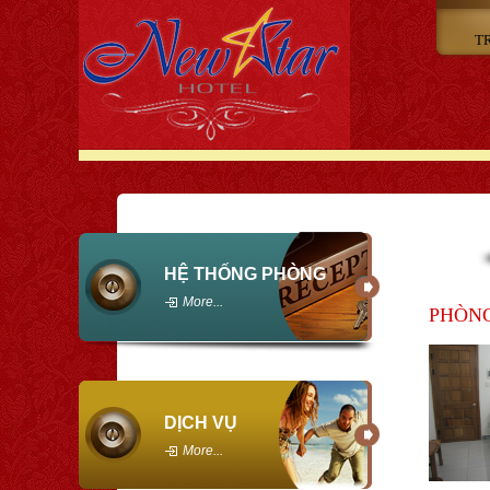
T
HỆ THỐNG PHÒNG
More...
PHÒN
DỊCH VỤ
More...