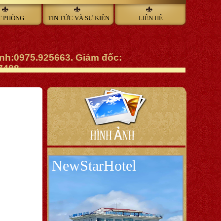
T PHÒNG
TIN TỨC VÀ SỰ KIỆN
LIÊN HỆ
anh:0975.925663. Giám đốc:
7488